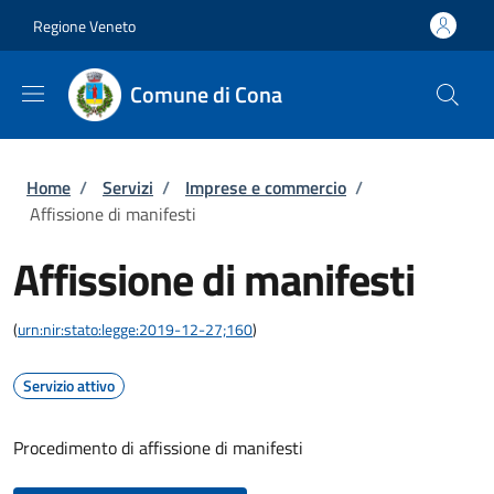
Salta al contenuto principale
Vai al contenuto del piè di pagina
Regione Veneto
Comune di Cona
Briciole di pane
Home
/
Servizi
/
Imprese e commercio
/
Affissione di manifesti
Affissione di manifesti
(
urn:nir:stato:legge:2019-12-27;160
)
Servizio attivo
Procedimento di affissione di manifesti