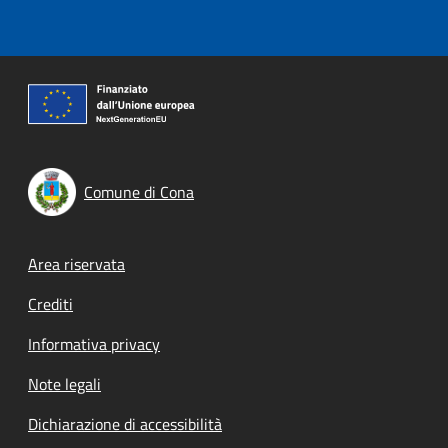
Comune di Cona
Footer menu
Area riservata
Crediti
Informativa privacy
Note legali
Dichiarazione di accessibilità