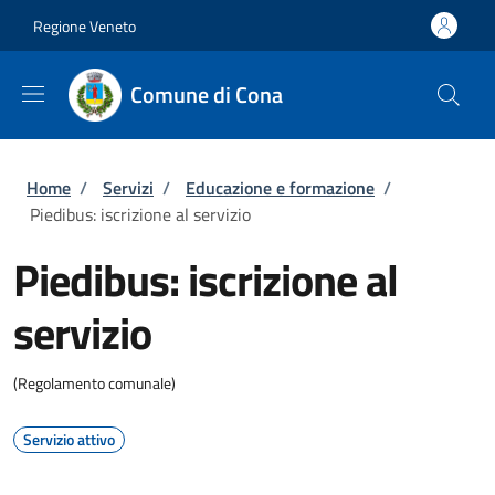
Salta al contenuto principale
Vai al contenuto del piè di pagina
Regione Veneto
Comune di Cona
Briciole di pane
Home
/
Servizi
/
Educazione e formazione
/
Piedibus: iscrizione al servizio
Piedibus: iscrizione al
servizio
(Regolamento comunale)
Servizio attivo