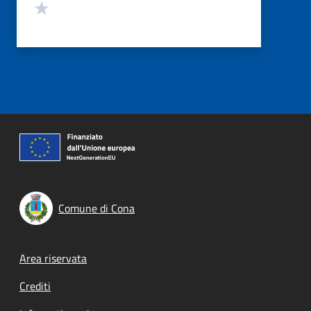
Valuta 1 stelle su 5
Comune di Cona
Footer menu
Area riservata
Crediti