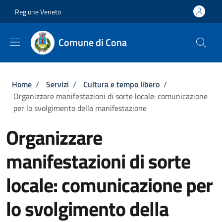
Salta al contenuto principale
Vai al contenuto del piè di pagina
Regione Veneto
Comune di Cona
Briciole di pane
Home
/
Servizi
/
Cultura e tempo libero
/
Organizzare manifestazioni di sorte locale: comunicazione
per lo svolgimento della manifestazione
Organizzare
manifestazioni di sorte
locale: comunicazione per
lo svolgimento della