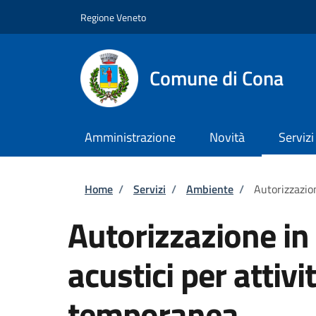
Salta al contenuto principale
Vai al contenuto del piè di pagina
Regione Veneto
Comune di Cona
Amministrazione
Novità
Servizi
Briciole di pane
Home
/
Servizi
/
Ambiente
/
Autorizzazion
Autorizzazione in 
acustici per attivit
temporanea