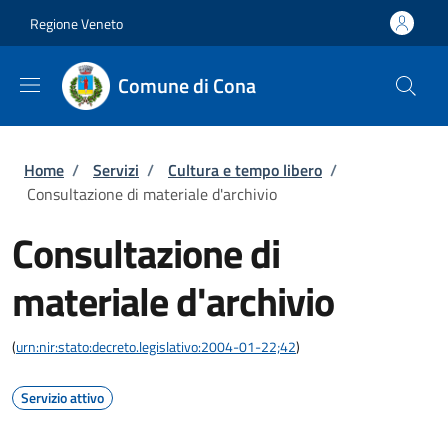
Salta al contenuto principale
Vai al contenuto del piè di pagina
Regione Veneto
Comune di Cona
Briciole di pane
Home
/
Servizi
/
Cultura e tempo libero
/
Consultazione di materiale d'archivio
Consultazione di
materiale d'archivio
(
urn:nir:stato:decreto.legislativo:2004-01-22;42
)
Servizio attivo