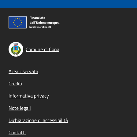
Comune di Cona
Footer menu
Area riservata
Crediti
Informativa privacy
Note legali
Dichiarazione di accessibilità
Contatti