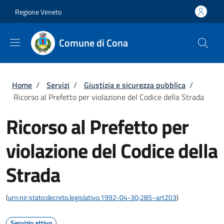
Salta al contenuto principale
Vai al contenuto del piè di pagina
Regione Veneto
Comune di Cona
Briciole di pane
Home
/
Servizi
/
Giustizia e sicurezza pubblica
/
Ricorso al Prefetto per violazione del Codice della Strada
Ricorso al Prefetto per
violazione del Codice della
Strada
(
urn:nir:stato:decreto.legislativo:1992-04-30;285~art203
)
Servizio attivo