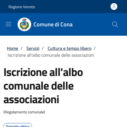
Salta al contenuto principale
Vai al contenuto del piè di pagina
Regione Veneto
Comune di Cona
Briciole di pane
Home
/
Servizi
/
Cultura e tempo libero
/
Iscrizione all'albo comunale delle associazioni
Iscrizione all'albo
comunale delle
associazioni
(Regolamento comunale)
Servizio attivo