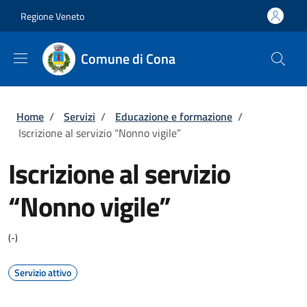
Salta al contenuto principale
Vai al contenuto del piè di pagina
Regione Veneto
Comune di Cona
Briciole di pane
Home
/
Servizi
/
Educazione e formazione
/
Iscrizione al servizio “Nonno vigile”
Iscrizione al servizio
“Nonno vigile”
(-)
Servizio attivo