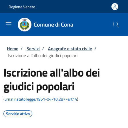
Salta al contenuto principale
Vai al contenuto del piè di pagina
Regione Veneto
Comune di Cona
Briciole di pane
Home
/
Servizi
/
Anagrafe e stato civile
/
Iscrizione all'albo dei giudici popolari
Iscrizione all'albo dei
giudici popolari
(
urn:nir:stato:legge:1951-04-10;287~art14
)
Servizio attivo