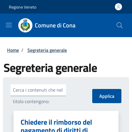
Salta al contenuto principale
Vai al contenuto del piè di pagina
Regione Veneto
Comune di Cona
Briciole di pane
Home
/
Segreteria generale
Segreteria generale
Cerca i contenuti che nel
titolo contengono:
Chiedere il rimborso del
pagamento di diritti di