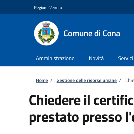
Salta al contenuto principale
Vai al contenuto del piè di pagina
Regione Veneto
Comune di Cona
Amministrazione
Novità
Servizi
Briciole di pane
Home
/
Gestione delle risorse umane
/
Chie
Chiedere il certifi
prestato presso l