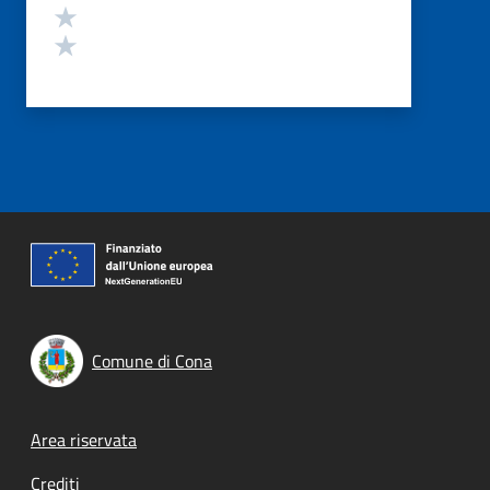
Valuta 2 stelle su 5
Valuta 1 stelle su 5
Comune di Cona
Footer menu
Area riservata
Crediti