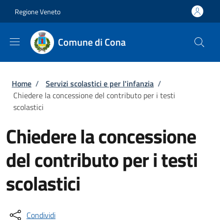
Salta al contenuto principale
Vai al contenuto del piè di pagina
Regione Veneto
Comune di Cona
Briciole di pane
Home
/
Servizi scolastici e per l'infanzia
/
Chiedere la concessione del contributo per i testi
scolastici
Chiedere la concessione
del contributo per i testi
scolastici
Condividi