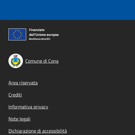
Comune di Cona
Footer menu
Area riservata
Crediti
Informativa privacy
Note legali
Dichiarazione di accessibilità