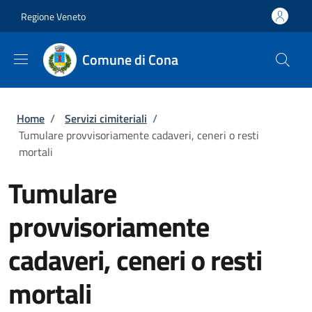
Salta al contenuto principale
Vai al contenuto del piè di pagina
Regione Veneto
Comune di Cona
Briciole di pane
Home
/
Servizi cimiteriali
/
Tumulare provvisoriamente cadaveri, ceneri o resti
mortali
Tumulare
provvisoriamente
cadaveri, ceneri o resti
mortali