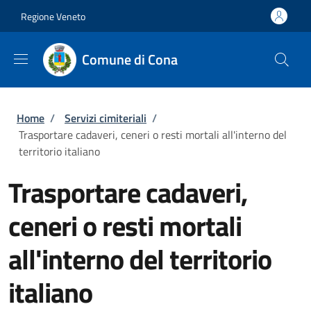
Salta al contenuto principale
Vai al contenuto del piè di pagina
Regione Veneto
Comune di Cona
Briciole di pane
Home
/
Servizi cimiteriali
/
Trasportare cadaveri, ceneri o resti mortali all'interno del
territorio italiano
Trasportare cadaveri,
ceneri o resti mortali
all'interno del territorio
italiano