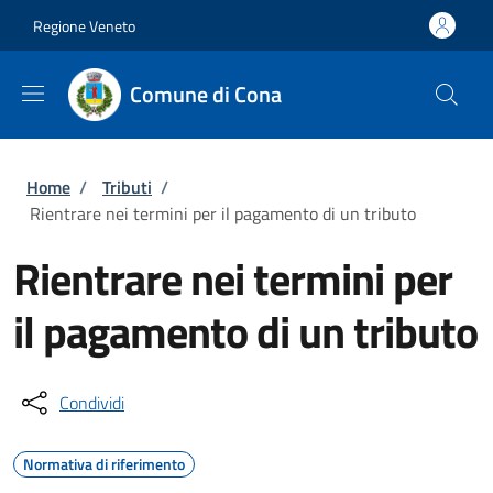
Salta al contenuto principale
Vai al contenuto del piè di pagina
Regione Veneto
Comune di Cona
Briciole di pane
Home
/
Tributi
/
Rientrare nei termini per il pagamento di un tributo
Rientrare nei termini per
il pagamento di un tributo
Condividi
Normativa di riferimento