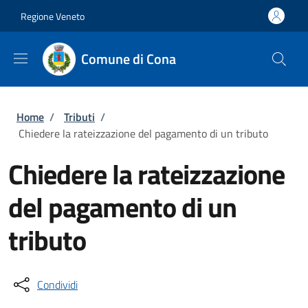
Salta al contenuto principale
Vai al contenuto del piè di pagina
Regione Veneto
Comune di Cona
Briciole di pane
Home
/
Tributi
/
Chiedere la rateizzazione del pagamento di un tributo
Chiedere la rateizzazione
del pagamento di un
tributo
Condividi