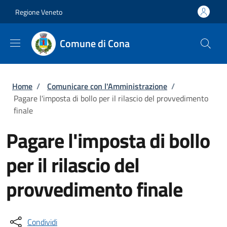
Salta al contenuto principale
Vai al contenuto del piè di pagina
Regione Veneto
Comune di Cona
Briciole di pane
Home
/
Comunicare con l'Amministrazione
/
Pagare l'imposta di bollo per il rilascio del provvedimento
finale
Pagare l'imposta di bollo
per il rilascio del
provvedimento finale
Condividi